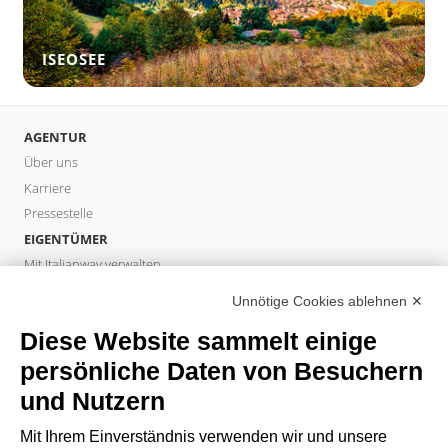
ISEOSEE
AGENTUR
Über uns
Karriere
Pressestelle
EIGENTÜMER
Mit Italianway verwalten
Investieren Sie mit Italianway
Unnötige Cookies ablehnen ✕
Eigentümerbereich
Diese Website sammelt einige
PROPERTY MANAGER
Partner werden
persönliche Daten von Besuchern
Italianway Academy
und Nutzern
GÄSTE
Mit Ihrem Einverständnis verwenden wir und unsere
Aufenthalt buchen