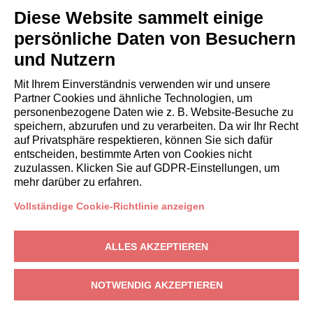
Italianway Academy
Diese Website sammelt einige
GÄSTE
persönliche Daten von Besuchern
Aufenthalt buchen
und Nutzern
Langzeitaufenthalte
Gästeerlebnisse
Mit Ihrem Einverständnis verwenden wir und unsere
Rabatte fuer gaeste
Partner Cookies und ähnliche Technologien, um
personenbezogene Daten wie z. B. Website-Besuche zu
Bedingungen für Unternehmen
speichern, abzurufen und zu verarbeiten. Da wir Ihr Recht
auf Privatsphäre respektieren, können Sie sich dafür
entscheiden, bestimmte Arten von Cookies nicht
booking@italianway.house
zuzulassen. Klicken Sie auf GDPR-Einstellungen, um
+390286882952
mehr darüber zu erfahren.
Vollständige Cookie-Richtlinie anzeigen
Technischer Sitz:
Via Luisa Battistotti Sassi 11 - 20133 MI
Rechtssitz:
Via Luisa Battistotti Sassi 11 - 20133 MI
ALLES AKZEPTIEREN
Italianway SPA
USt-IdNr.: 08839180968 -
PMI Innovativa
Datenschutz
-
Bedingungen
-
Cookies
-
Whistleblowing
NOTWENDIG AKZEPTIEREN