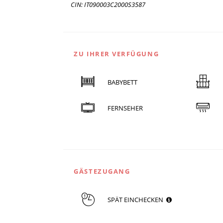
CIN: IT090003C2000S3587
ZU IHRER VERFÜGUNG
BABYBETT
FERNSEHER
GÄSTEZUGANG
SPÄT EINCHECKEN