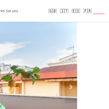
🇩🇪
🇬🇧
🇮🇹
🇪🇸
🇫🇷
ren Sie uns