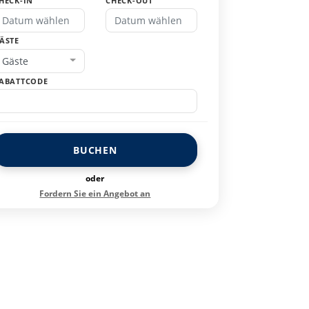
HECK-IN
CHECK-OUT
ÄSTE
Gäste
ABATTCODE
BUCHEN
oder
Fordern Sie ein Angebot an