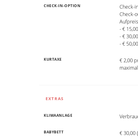
CHECK-IN-OPTION
Check-in
Check-ou
Aufpreis
- € 15,0
- € 30,0
- € 50,0
KURTAXE
€ 2,00 p
maximal
EXTRAS
KLIMAANLAGE
Verbrauc
BABYBETT
€ 30,00 