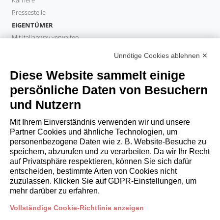
Pressestelle
EIGENTÜMER
Mit Italianway verwalten
Investieren Sie mit Italianway
Unnötige Cookies ablehnen ✕
Eigentümerbereich
Diese Website sammelt einige
PROPERTY MANAGER
Partner werden
persönliche Daten von Besuchern
Italianway Academy
und Nutzern
GÄSTE
Mit Ihrem Einverständnis verwenden wir und unsere
Aufenthalt buchen
Partner Cookies und ähnliche Technologien, um
Langzeitaufenthalte
personenbezogene Daten wie z. B. Website-Besuche zu
Gästeerlebnisse
speichern, abzurufen und zu verarbeiten. Da wir Ihr Recht
auf Privatsphäre respektieren, können Sie sich dafür
Rabatte fuer gaeste
entscheiden, bestimmte Arten von Cookies nicht
Bedingungen für Unternehmen
zuzulassen. Klicken Sie auf GDPR-Einstellungen, um
mehr darüber zu erfahren.
booking@italianway.house
Vollständige Cookie-Richtlinie anzeigen
+390286882952