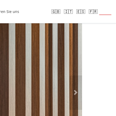
🇩🇪
🇬🇧
🇮🇹
🇪🇸
🇫🇷
ren Sie uns