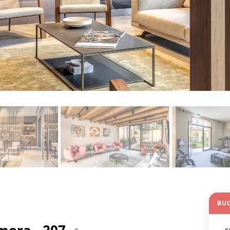
BU
mora - 207