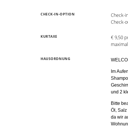
CHECK-IN-OPTION
Check-in
Check-ou
KURTAXE
€ 9,50 p
maximal
HAUSORDNUNG
WELCO
Im Aufen
Shampoo
Geschir
und 2 k
Bitte be
Öl, Salz
da wir a
Wohnung