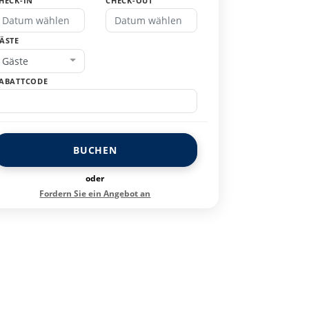
HECK-IN
CHECK-OUT
ÄSTE
Gäste
ABATTCODE
BUCHEN
oder
Fordern Sie ein Angebot an