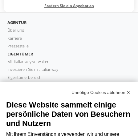
Fordern Sie ein Angebot an
AGENTUR
Über uns
Karriere
Pressestelle
EIGENTÜMER
Mit Italianway verwalten
Investieren Sie mit Italianway
Eigentümerbereich
PROPERTY MANAGER
Unnötige Cookies ablehnen ✕
Partner werden
Italianway Academy
Diese Website sammelt einige
GÄSTE
persönliche Daten von Besuchern
Aufenthalt buchen
und Nutzern
Langzeitaufenthalte
Gästeerlebnisse
Mit Ihrem Einverständnis verwenden wir und unsere