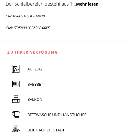
Der Schlafbereich besteht aus 1
...
Mehr lesen
CIR: 058091-LOC-09430
CIN: IT058091C26RLB44YE
ZU IHRER VERFÜGUNG
AUFZUG
BABYBETT
BALKON
BETTWÄSCHE UND HANDTÜCHER
BLICK AUF DIE STADT