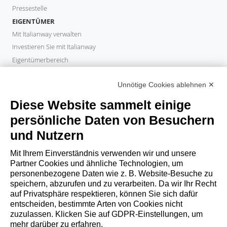
Pressestelle
EIGENTÜMER
Mit Italianway verwalten
Investieren Sie mit Italianway
Eigentümerbereich
PROPERTY MANAGER
Unnötige Cookies ablehnen ✕
Partner werden
Italianway Academy
Diese Website sammelt einige
GÄSTE
persönliche Daten von Besuchern
Aufenthalt buchen
und Nutzern
Langzeitaufenthalte
Gästeerlebnisse
Mit Ihrem Einverständnis verwenden wir und unsere
Rabatte fuer gaeste
Partner Cookies und ähnliche Technologien, um
personenbezogene Daten wie z. B. Website-Besuche zu
Bedingungen für Unternehmen
speichern, abzurufen und zu verarbeiten. Da wir Ihr Recht
auf Privatsphäre respektieren, können Sie sich dafür
entscheiden, bestimmte Arten von Cookies nicht
booking@italianway.house
zuzulassen. Klicken Sie auf GDPR-Einstellungen, um
+390286882952
mehr darüber zu erfahren.