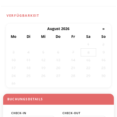
VERFÜGBARKEIT
August 2026
»
Mo
Di
Mi
Do
Fr
Sa
So
27
28
29
30
31
1
2
3
4
5
6
7
9
8
10
11
12
13
14
16
15
17
18
19
20
21
22
23
24
25
26
27
28
29
30
31
1
2
3
4
5
6
BUCHUNGSDETAILS
CHECK-IN
CHECK-OUT