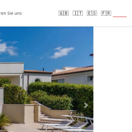
🇩🇪
🇬🇧
🇮🇹
🇪🇸
🇫🇷
ren Sie uns