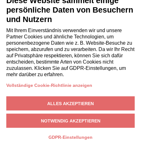
Diese Website sammelt einige
GÄSTE
persönliche Daten von Besuchern
Aufenthalt buchen
und Nutzern
Langzeitaufenthalte
Gästeerlebnisse
Mit Ihrem Einverständnis verwenden wir und unsere
Rabatte fuer gaeste
Partner Cookies und ähnliche Technologien, um
personenbezogene Daten wie z. B. Website-Besuche zu
Bedingungen für Unternehmen
speichern, abzurufen und zu verarbeiten. Da wir Ihr Recht
auf Privatsphäre respektieren, können Sie sich dafür
entscheiden, bestimmte Arten von Cookies nicht
booking@italianway.house
zuzulassen. Klicken Sie auf GDPR-Einstellungen, um
+390286882952
mehr darüber zu erfahren.
Vollständige Cookie-Richtlinie anzeigen
Technischer Sitz:
Via Luisa Battistotti Sassi 11 - 20133 MI
Rechtssitz:
Via Luisa Battistotti Sassi 11 - 20133 MI
ALLES AKZEPTIEREN
Italianway SPA
USt-IdNr.: 08839180968 -
PMI Innovativa
Datenschutz
-
Bedingungen
-
Cookies
-
Whistleblowing
NOTWENDIG AKZEPTIEREN
BUCHEN
GDPR-Einstellungen