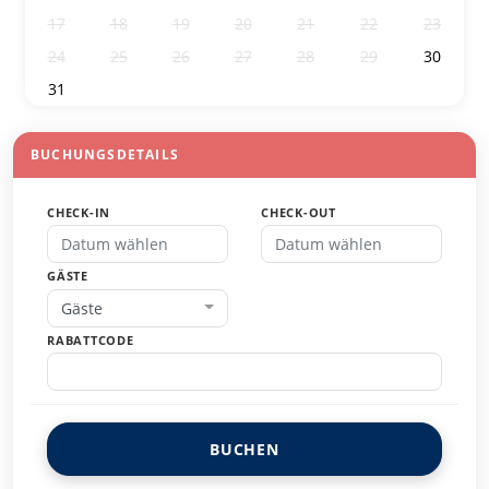
17
18
19
20
21
22
23
24
25
26
27
28
29
30
31
1
2
3
4
5
6
BUCHUNGSDETAILS
CHECK-IN
CHECK-OUT
GÄSTE
Gäste
RABATTCODE
BUCHEN