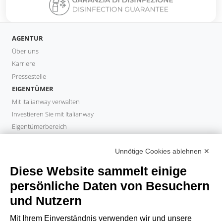
AGENTUR
Über uns
Karriere
Pressestelle
EIGENTÜMER
Mit Italianway verwalten
Investieren Sie mit Italianway
Eigentümerbereich
PROPERTY MANAGER
Unnötige Cookies ablehnen ✕
Partner werden
Italianway Academy
Diese Website sammelt einige
GÄSTE
persönliche Daten von Besuchern
Aufenthalt buchen
und Nutzern
Langzeitaufenthalte
Gästeerlebnisse
Mit Ihrem Einverständnis verwenden wir und unsere