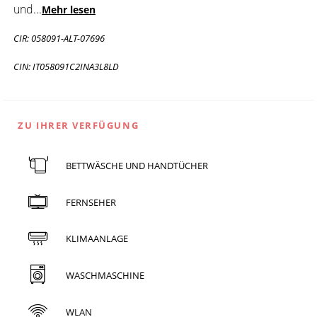
und
...
Mehr lesen
CIR: 058091-ALT-07696
CIN: IT058091C2INA3L8LD
ZU IHRER VERFÜGUNG
BETTWÄSCHE UND HANDTÜCHER
FERNSEHER
KLIMAANLAGE
WASCHMASCHINE
WLAN