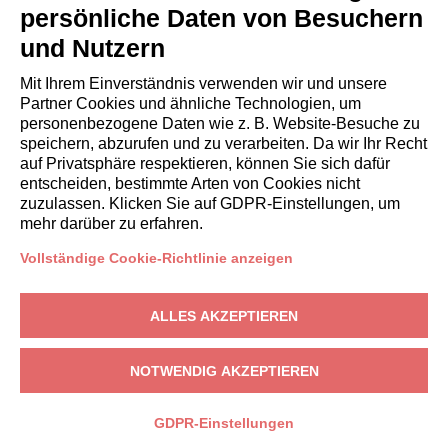
GÄSTE
persönliche Daten von Besuchern
Aufenthalt buchen
und Nutzern
Langzeitaufenthalte
Gästeerlebnisse
Mit Ihrem Einverständnis verwenden wir und unsere
Rabatte fuer gaeste
Partner Cookies und ähnliche Technologien, um
personenbezogene Daten wie z. B. Website-Besuche zu
Bedingungen für Unternehmen
speichern, abzurufen und zu verarbeiten. Da wir Ihr Recht
auf Privatsphäre respektieren, können Sie sich dafür
entscheiden, bestimmte Arten von Cookies nicht
booking@italianway.house
zuzulassen. Klicken Sie auf GDPR-Einstellungen, um
+390286882952
mehr darüber zu erfahren.
Vollständige Cookie-Richtlinie anzeigen
Technischer Sitz:
Via Luisa Battistotti Sassi 11 - 20133 MI
Rechtssitz:
Via Luisa Battistotti Sassi 11 - 20133 MI
ALLES AKZEPTIEREN
Italianway SPA
USt-IdNr.: 08839180968 -
PMI Innovativa
Datenschutz
-
Bedingungen
-
Cookies
-
Whistleblowing
NOTWENDIG AKZEPTIEREN
BUCHEN
GDPR-Einstellungen