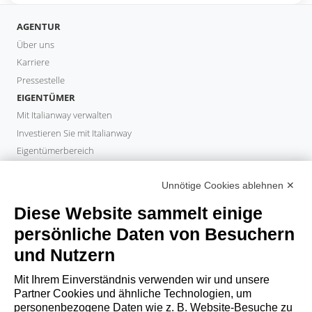
AGENTUR
Über uns
Karriere
Pressestelle
EIGENTÜMER
Mit Italianway verwalten
Investieren Sie mit Italianway
Eigentümerbereich
PROPERTY MANAGER
Unnötige Cookies ablehnen ✕
Partner werden
Italianway Academy
Diese Website sammelt einige
GÄSTE
persönliche Daten von Besuchern
Aufenthalt buchen
und Nutzern
Langzeitaufenthalte
Gästeerlebnisse
Mit Ihrem Einverständnis verwenden wir und unsere
Rabatte fuer gaeste
Partner Cookies und ähnliche Technologien, um
personenbezogene Daten wie z. B. Website-Besuche zu
Bedingungen für Unternehmen