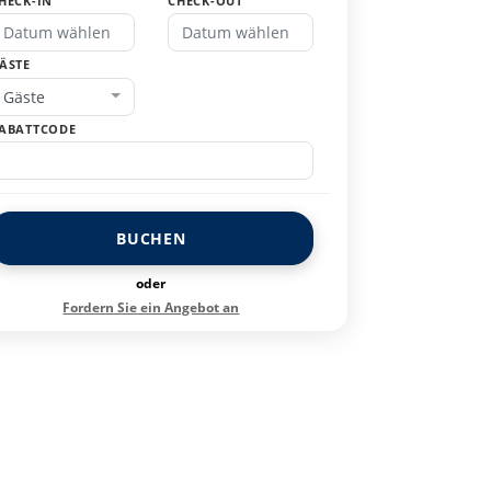
HECK-IN
CHECK-OUT
ÄSTE
Gäste
ABATTCODE
BUCHEN
oder
Fordern Sie ein Angebot an