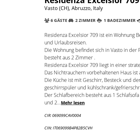
Vasto (CH), Abruzzo, Italy
6 GÄSTE
2 ZIMMER
1 BADEZIMMER
Residenza Excelsior 709 ist ein Wohnung Be
und Urlaubsreisen.
Die Wohnung befindet sich in Vasto in der P
besteht aus 2 Zimmer .
Residenza Excelsior 709 liegt in einer strat
Das Nichtrauchern vorbehaltenen Haus ist a
Die Küche ist mit Geschirr, Besteck und de
geschirrspüler und kühlschrank/gefrierschr
Der Schlafbereich besteht aus 1 Schlafso
und 2
...
Mehr lesen
CIR: 069099CAV0004
CIN: IT069099B4P82B5CVH