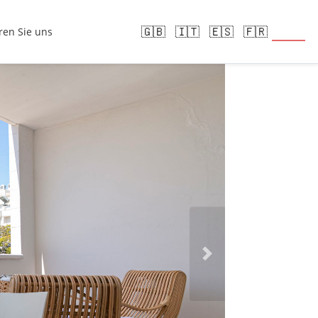
🇩🇪
🇬🇧
🇮🇹
🇪🇸
🇫🇷
ren Sie uns