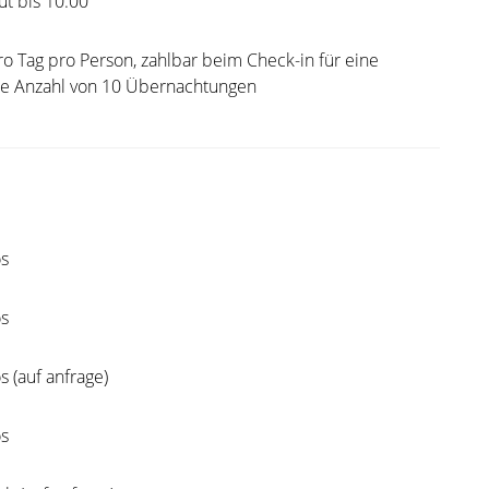
t bis 10:00
ro Tag pro Person, zahlbar beim Check-in für eine
e Anzahl von 10 Übernachtungen
os
os
s (auf anfrage)
os