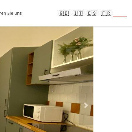
🇩🇪
🇬🇧
🇮🇹
🇪🇸
🇫🇷
ren Sie uns