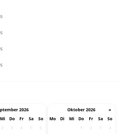
os
os
os
os
eptember 2026
Oktober 2026
»
Mi
Do
Fr
Sa
So
Mo
Di
Mi
Do
Fr
Sa
So
2
3
4
5
6
28
29
30
1
2
3
4