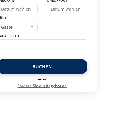
HECK-IN
CHECK-OUT
ÄSTE
Gäste
ABATTCODE
BUCHEN
oder
Fordern Sie ein Angebot an