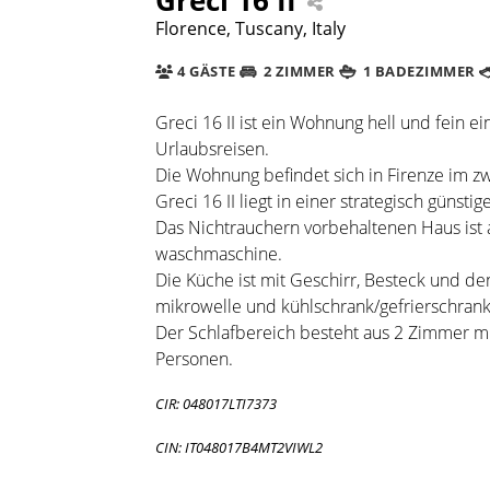
Florence, Tuscany, Italy
4 GÄSTE
2 ZIMMER
1 BADEZIMMER
Greci 16 II ist ein Wohnung hell und fein ei
Urlaubsreisen.
Die Wohnung befindet sich in Firenze im z
Greci 16 II liegt in einer strategisch günstig
Das Nichtrauchern vorbehaltenen Haus ist a
waschmaschine.
Die Küche ist mit Geschirr, Besteck und de
mikrowelle und kühlschrank/gefrierschrank
Der Schlafbereich besteht aus 2 Zimmer mit 
Personen.
CIR: 048017LTI7373
CIN: IT048017B4MT2VIWL2