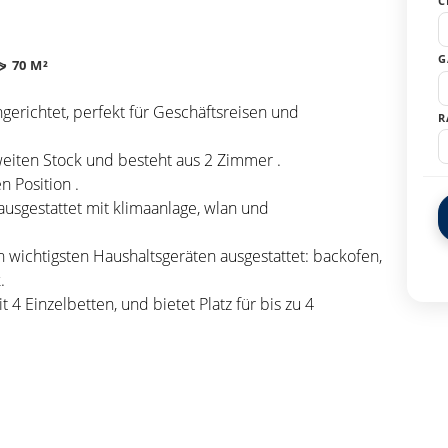
C
G
70 M²
ngerichtet, perfekt für Geschäftsreisen und
R
weiten Stock und besteht aus 2 Zimmer .
en Position .
usgestattet mit klimaanlage, wlan und
n wichtigsten Haushaltsgeräten ausgestattet: backofen,
.
4 Einzelbetten, und bietet Platz für bis zu 4