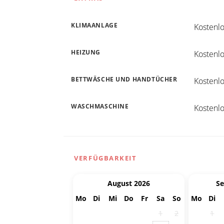
KLIMAANLAGE
Kostenl
HEIZUNG
Kostenl
BETTWÄSCHE UND HANDTÜCHER
Kostenl
WASCHMASCHINE
Kostenl
VERFÜGBARKEIT
August 2026
S
Mo
Di
Mi
Do
Fr
Sa
So
Mo
Di
27
28
29
30
31
1
2
31
1