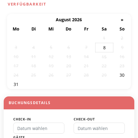
VERFÜGBARKEIT
August 2026
»
Mo
Di
Mi
Do
Fr
Sa
So
27
28
29
30
31
1
2
3
4
5
6
7
9
8
10
11
12
13
14
16
15
17
18
19
20
21
22
23
24
25
26
27
28
29
30
31
1
2
3
4
5
6
BUCHUNGSDETAILS
CHECK-IN
CHECK-OUT
GÄSTE