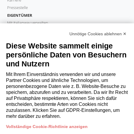
Pressestelle
EIGENTÜMER
Mit Italianway verwalten
Investieren Sie mit Italianway
Unnötige Cookies ablehnen ✕
Eigentümerbereich
Diese Website sammelt einige
PROPERTY MANAGER
Partner werden
persönliche Daten von Besuchern
Italianway Academy
und Nutzern
GÄSTE
Mit Ihrem Einverständnis verwenden wir und unsere
Aufenthalt buchen
Partner Cookies und ähnliche Technologien, um
Langzeitaufenthalte
personenbezogene Daten wie z. B. Website-Besuche zu
Gästeerlebnisse
speichern, abzurufen und zu verarbeiten. Da wir Ihr Recht
auf Privatsphäre respektieren, können Sie sich dafür
Rabatte fuer gaeste
entscheiden, bestimmte Arten von Cookies nicht
Bedingungen für Unternehmen
zuzulassen. Klicken Sie auf GDPR-Einstellungen, um
mehr darüber zu erfahren.
booking@italianway.house
Vollständige Cookie-Richtlinie anzeigen
+390286882952