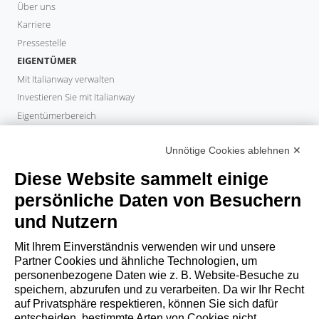
Über uns
Karriere
Pressestelle
EIGENTÜMER
Mit Italianway verwalten
Investieren Sie mit Italianway
Eigentümerbereich
PROPERTY MANAGER
Unnötige Cookies ablehnen ✕
Partner werden
Italianway Academy
Diese Website sammelt einige
GÄSTE
persönliche Daten von Besuchern
Aufenthalt buchen
und Nutzern
Langzeitaufenthalte
Gästeerlebnisse
Mit Ihrem Einverständnis verwenden wir und unsere
Rabatte fuer gaeste
Partner Cookies und ähnliche Technologien, um
personenbezogene Daten wie z. B. Website-Besuche zu
Bedingungen für Unternehmen
speichern, abzurufen und zu verarbeiten. Da wir Ihr Recht
auf Privatsphäre respektieren, können Sie sich dafür
entscheiden, bestimmte Arten von Cookies nicht