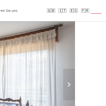
🇩🇪
🇬🇧
🇮🇹
🇪🇸
🇫🇷
ren Sie uns