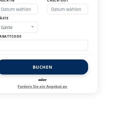
HECK-IN
CHECK-OUT
ÄSTE
Gäste
ABATTCODE
BUCHEN
oder
Fordern Sie ein Angebot an