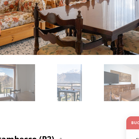
BU
Stambecco (P2)