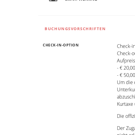
BUCHUNGSVORSCHRIFTEN
CHECK-IN-OPTION
Check-in
Check-ou
Aufpreis
- € 20,0
- € 50,0
Um die 
Unterkun
abzuschl
Kurtaxe 
Die offi
Der Zuga