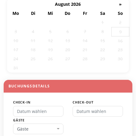
August 2026
»
Mo
Di
Mi
Do
Fr
Sa
So
27
28
29
30
31
1
2
3
4
5
6
7
8
9
10
11
12
13
14
15
16
17
18
19
20
21
22
23
24
25
26
27
28
29
30
31
1
2
3
4
5
6
BUCHUNGSDETAILS
CHECK-IN
CHECK-OUT
GÄSTE
Gäste