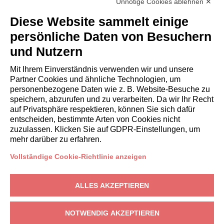
Unnötige Cookies ablehnen ✕
Partner werden
Italianway Academy
Diese Website sammelt einige
GÄSTE
persönliche Daten von Besuchern
Aufenthalt buchen
und Nutzern
Langzeitaufenthalte
Gästeerlebnisse
Mit Ihrem Einverständnis verwenden wir und unsere
Rabatte fuer gaeste
Partner Cookies und ähnliche Technologien, um
personenbezogene Daten wie z. B. Website-Besuche zu
Bedingungen für Unternehmen
speichern, abzurufen und zu verarbeiten. Da wir Ihr Recht
auf Privatsphäre respektieren, können Sie sich dafür
entscheiden, bestimmte Arten von Cookies nicht
booking@italianway.house
zuzulassen. Klicken Sie auf GDPR-Einstellungen, um
+390286882952
mehr darüber zu erfahren.
Vollständige Cookie-Richtlinie anzeigen
Technischer Sitz:
Via Luisa Battistotti Sassi 11 - 20133 MI
Rechtssitz:
Via Luisa Battistotti Sassi 11 - 20133 MI
ALLES AKZEPTIEREN
Italianway SPA
USt-IdNr.: 08839180968 -
PMI Innovativa
Datenschutz
-
Bedingungen
-
Cookies
-
Whistleblowing
NOTWENDIG AKZEPTIEREN