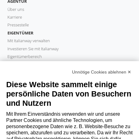
AGENTUR
Über uns
Karriere
Pressestelle
EIGENTÜMER
Mit Italianway verwalten
Investieren Sie mit Italianway
Eigentümerbereich
PROPERTY MANAGER
Unnötige Cookies ablehnen ✕
Partner werden
Italianway Academy
Diese Website sammelt einige
GÄSTE
persönliche Daten von Besuchern
Aufenthalt buchen
und Nutzern
Langzeitaufenthalte
Gästeerlebnisse
Mit Ihrem Einverständnis verwenden wir und unsere
Rabatte fuer gaeste
Partner Cookies und ähnliche Technologien, um
personenbezogene Daten wie z. B. Website-Besuche zu
Bedingungen für Unternehmen
speichern, abzurufen und zu verarbeiten. Da wir Ihr Recht
auf Privatsphäre respektieren, können Sie sich dafür