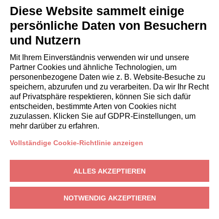
Italianway Academy
Diese Website sammelt einige
GÄSTE
persönliche Daten von Besuchern
Aufenthalt buchen
und Nutzern
Langzeitaufenthalte
Gästeerlebnisse
Mit Ihrem Einverständnis verwenden wir und unsere
Rabatte fuer gaeste
Partner Cookies und ähnliche Technologien, um
personenbezogene Daten wie z. B. Website-Besuche zu
Bedingungen für Unternehmen
speichern, abzurufen und zu verarbeiten. Da wir Ihr Recht
auf Privatsphäre respektieren, können Sie sich dafür
entscheiden, bestimmte Arten von Cookies nicht
booking@italianway.house
zuzulassen. Klicken Sie auf GDPR-Einstellungen, um
+390286882952
mehr darüber zu erfahren.
Vollständige Cookie-Richtlinie anzeigen
Technischer Sitz:
Via Luisa Battistotti Sassi 11 - 20133 MI
Rechtssitz:
Via Luisa Battistotti Sassi 11 - 20133 MI
ALLES AKZEPTIEREN
Italianway SPA
USt-IdNr.: 08839180968 -
PMI Innovativa
Datenschutz
-
Bedingungen
-
Cookies
-
Whistleblowing
NOTWENDIG AKZEPTIEREN