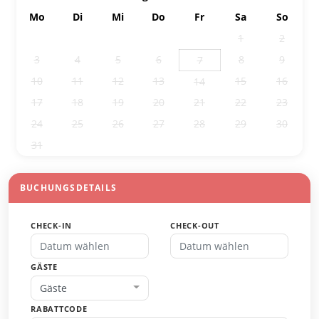
Mo
Di
Mi
Do
Fr
Sa
So
27
28
29
30
31
1
2
3
4
5
6
8
9
7
10
11
12
13
15
16
14
17
18
19
20
21
22
23
24
25
26
27
28
29
30
31
1
2
3
4
5
6
BUCHUNGSDETAILS
CHECK-IN
CHECK-OUT
GÄSTE
Gäste
RABATTCODE