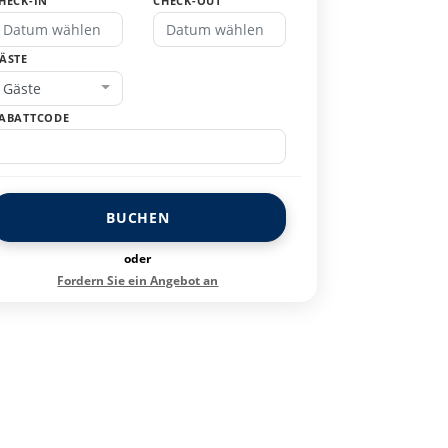
HECK-IN
CHECK-OUT
ÄSTE
Gäste
ABATTCODE
BUCHEN
oder
Fordern Sie ein Angebot an