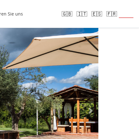
🇩🇪
🇬🇧
🇮🇹
🇪🇸
🇫🇷
ren Sie uns