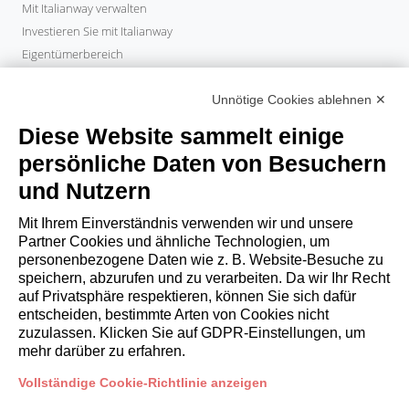
Mit Italianway verwalten
Investieren Sie mit Italianway
Eigentümerbereich
PROPERTY MANAGER
Unnötige Cookies ablehnen ✕
Partner werden
Italianway Academy
Diese Website sammelt einige
GÄSTE
persönliche Daten von Besuchern
Aufenthalt buchen
und Nutzern
Langzeitaufenthalte
Gästeerlebnisse
Mit Ihrem Einverständnis verwenden wir und unsere
Rabatte fuer gaeste
Partner Cookies und ähnliche Technologien, um
personenbezogene Daten wie z. B. Website-Besuche zu
Bedingungen für Unternehmen
speichern, abzurufen und zu verarbeiten. Da wir Ihr Recht
auf Privatsphäre respektieren, können Sie sich dafür
entscheiden, bestimmte Arten von Cookies nicht
booking@italianway.house
zuzulassen. Klicken Sie auf GDPR-Einstellungen, um
+390286882952
mehr darüber zu erfahren.
Vollständige Cookie-Richtlinie anzeigen
Technischer Sitz:
Via Luisa Battistotti Sassi 11 - 20133 MI