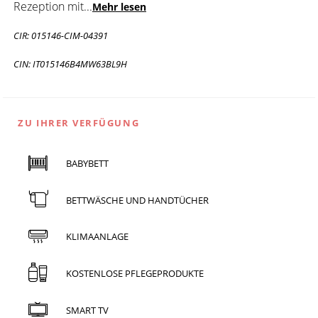
Rezeption mit
...
Mehr lesen
CIR: 015146-CIM-04391
CIN: IT015146B4MW63BL9H
ZU IHRER VERFÜGUNG
BABYBETT
BETTWÄSCHE UND HANDTÜCHER
KLIMAANLAGE
KOSTENLOSE PFLEGEPRODUKTE
SMART TV