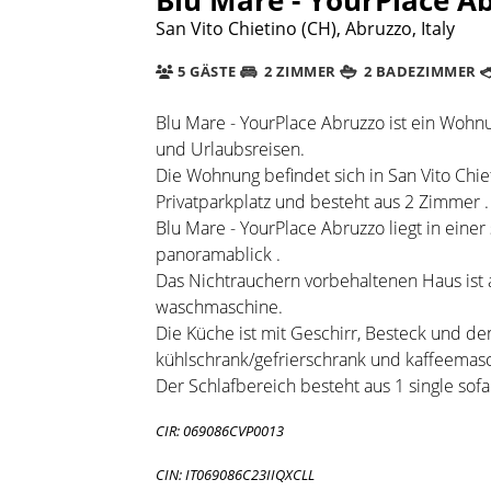
San Vito Chietino (CH), Abruzzo, Italy
5 GÄSTE
2 ZIMMER
2 BADEZIMMER
Blu Mare - YourPlace Abruzzo ist ein Wohn
und Urlaubsreisen.
Die Wohnung befindet sich in San Vito Chiet
Privatparkplatz und besteht aus 2 Zimmer .
Blu Mare - YourPlace Abruzzo liegt in einer
panoramablick .
Das Nichtrauchern vorbehaltenen Haus ist a
waschmaschine.
Die Küche ist mit Geschirr, Besteck und de
kühlschrank/gefrierschrank und kaffeemas
Der Schlafbereich besteht aus 1 single sof
CIR: 069086CVP0013
CIN: IT069086C23IIQXCLL