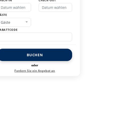
HECK-IN
CHECK-OUT
ÄSTE
Gäste
ABATTCODE
BUCHEN
oder
Fordern Sie ein Angebot an