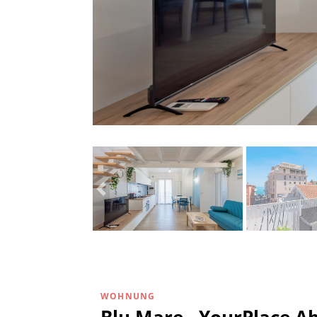
WOHNUNG
Blu Mare - YourPlace A