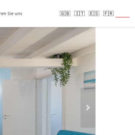
🇩🇪
🇬🇧
🇮🇹
🇪🇸
🇫🇷
ren Sie uns