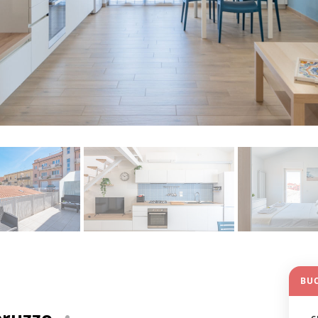
BU
bruzzo