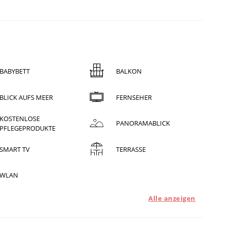
BABYBETT
BALKON
BLICK AUFS MEER
FERNSEHER
KOSTENLOSE
PANORAMABLICK
PFLEGEPRODUKTE
SMART TV
TERRASSE
WLAN
Alle anzeigen