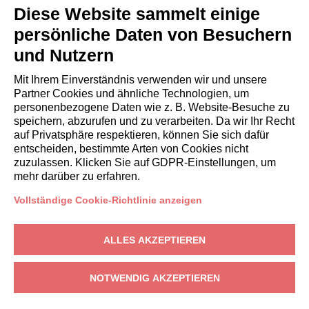
Italianway Academy
Diese Website sammelt einige
GÄSTE
persönliche Daten von Besuchern
Aufenthalt buchen
und Nutzern
Langzeitaufenthalte
Gästeerlebnisse
Mit Ihrem Einverständnis verwenden wir und unsere
Rabatte fuer gaeste
Partner Cookies und ähnliche Technologien, um
personenbezogene Daten wie z. B. Website-Besuche zu
Bedingungen für Unternehmen
speichern, abzurufen und zu verarbeiten. Da wir Ihr Recht
auf Privatsphäre respektieren, können Sie sich dafür
entscheiden, bestimmte Arten von Cookies nicht
booking@italianway.house
zuzulassen. Klicken Sie auf GDPR-Einstellungen, um
+390286882952
mehr darüber zu erfahren.
Vollständige Cookie-Richtlinie anzeigen
Technischer Sitz:
Via Luisa Battistotti Sassi 11 - 20133 MI
Rechtssitz:
Via Luisa Battistotti Sassi 11 - 20133 MI
ALLES AKZEPTIEREN
Italianway SPA
USt-IdNr.: 08839180968 -
PMI Innovativa
Datenschutz
-
Bedingungen
-
Cookies
-
Whistleblowing
NOTWENDIG AKZEPTIEREN