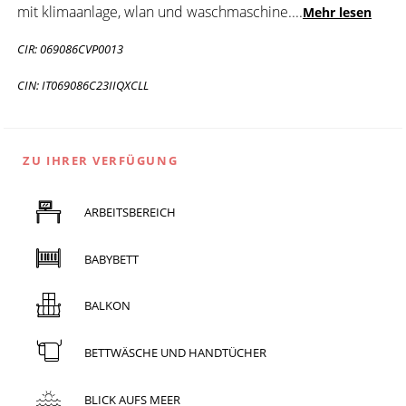
mit klimaanlage, wlan und waschmaschine.
...
Mehr lesen
CIR: 069086CVP0013
CIN: IT069086C23IIQXCLL
ZU IHRER VERFÜGUNG
ARBEITSBEREICH
BABYBETT
BALKON
BETTWÄSCHE UND HANDTÜCHER
BLICK AUFS MEER