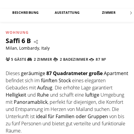
BESCHREIBUNG
AUSSTATTUNG
ZIMMER
WOHNUNG
Saffi 6 B
Milan, Lombardy, Italy
5 GÄSTE
2 ZIMMER
2 BADEZIMMER
87 M²
Dieses
geräumige
87 Quadratmeter große
Apartment
befindet sich im
fünften Stock
eines eleganten
Gebäudes mit
Aufzug
. Die erhöhte Lage garantiert
Helligkeit
und
Ruhe
und schafft eine
luftige
Umgebung
mit
Panoramablick
, perfekt für diejenigen, die Komfort
und Entspannung im Herzen von Mailand suchen. Die
Unterkunft ist
ideal für Familien oder Gruppen
von bis
zu fünf Personen und bietet gut verteilte und funktionale
Räume.