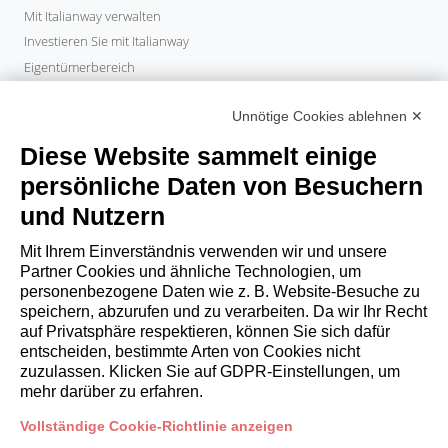
Mit Italianway verwalten
Investieren Sie mit Italianway
Eigentümerbereich
PROPERTY MANAGER
Unnötige Cookies ablehnen ✕
Partner werden
Italianway Academy
Diese Website sammelt einige
GÄSTE
persönliche Daten von Besuchern
Aufenthalt buchen
und Nutzern
Langzeitaufenthalte
Gästeerlebnisse
Mit Ihrem Einverständnis verwenden wir und unsere
Rabatte fuer gaeste
Partner Cookies und ähnliche Technologien, um
personenbezogene Daten wie z. B. Website-Besuche zu
Bedingungen für Unternehmen
speichern, abzurufen und zu verarbeiten. Da wir Ihr Recht
auf Privatsphäre respektieren, können Sie sich dafür
entscheiden, bestimmte Arten von Cookies nicht
booking@italianway.house
zuzulassen. Klicken Sie auf GDPR-Einstellungen, um
+390286882952
mehr darüber zu erfahren.
Vollständige Cookie-Richtlinie anzeigen
Technischer Sitz:
Via Luisa Battistotti Sassi 11 - 20133 MI