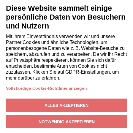
Italianway Academy
Diese Website sammelt einige
GÄSTE
persönliche Daten von Besuchern
Aufenthalt buchen
und Nutzern
Langzeitaufenthalte
Gästeerlebnisse
Mit Ihrem Einverständnis verwenden wir und unsere
Rabatte fuer gaeste
Partner Cookies und ähnliche Technologien, um
personenbezogene Daten wie z. B. Website-Besuche zu
Bedingungen für Unternehmen
speichern, abzurufen und zu verarbeiten. Da wir Ihr Recht
auf Privatsphäre respektieren, können Sie sich dafür
entscheiden, bestimmte Arten von Cookies nicht
booking@italianway.house
zuzulassen. Klicken Sie auf GDPR-Einstellungen, um
+390286882952
mehr darüber zu erfahren.
Vollständige Cookie-Richtlinie anzeigen
Technischer Sitz:
Via Luisa Battistotti Sassi 11 - 20133 MI
Rechtssitz:
Via Luisa Battistotti Sassi 11 - 20133 MI
ALLES AKZEPTIEREN
Italianway SPA
USt-IdNr.: 08839180968 -
PMI Innovativa
Datenschutz
-
Bedingungen
-
Cookies
-
Whistleblowing
NOTWENDIG AKZEPTIEREN